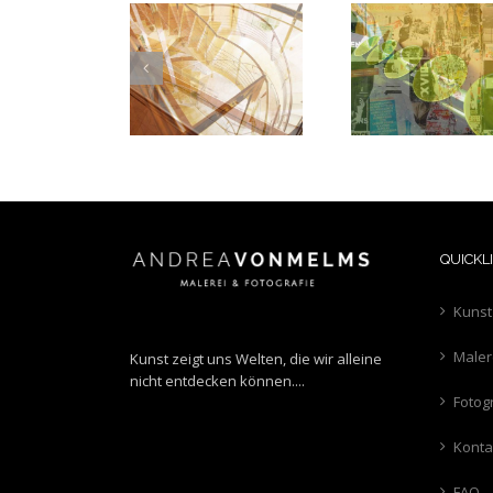
Upstairsdown
Streetsofparis
Berlin-O
QUICKL
Kunst
Maler
Kunst zeigt uns Welten, die wir alleine
nicht entdecken können....
Fotog
Konta
FAQ