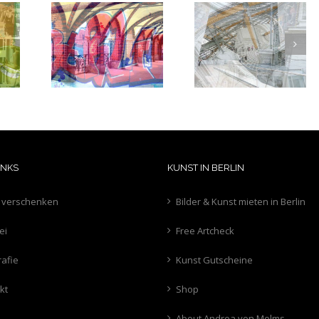
Berliner
berbaum
Louisflow
Hinterhöfe
hochtief
INKS
KUNST IN BERLIN
 verschenken
Bilder & Kunst mieten in Berlin
ei
Free Artcheck
rafie
Kunst Gutscheine
kt
Shop
About Andrea von Melms