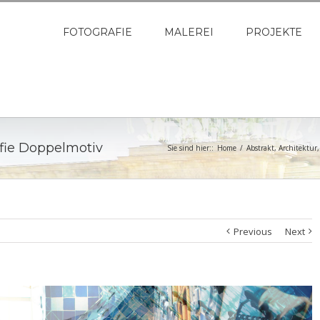
FOTOGRAFIE
MALEREI
PROJEKTE
afie Doppelmotiv
Sie sind hier::
Home
/
Abstrakt
,
Architektur
Previous
Next