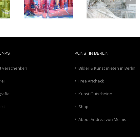
Oberbaum
Louisflow
Hinterhöfe
hochtief
LINKS
KUNST IN BERLIN
t verschenken
Bilder & Kunst mieten in Berlin
rei
Free Artcheck
rafie
Kunst Gutscheine
akt
Shop
About Andrea von Melms