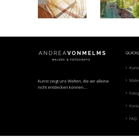
Upstairsdown
Streetsofparis
Berlin-
QUICK
Kuns
Male
Kunst zeigt uns Welten, die wir alleine
nicht entdecken können....
Fotog
Kont
FAQ